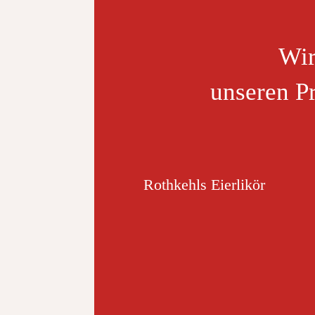
Wir
unseren P
Rothkehls Eierlikör