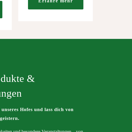
Erfahre mehr
odukte &
ungen
 unseres Hofes und lass dich von
eistern.
chkeiten und besondere Veranstaltungen – von